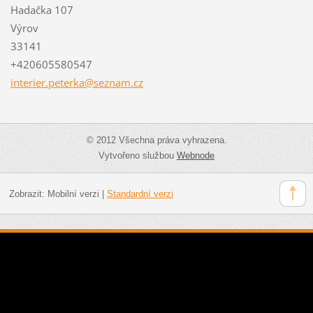
Hadačka 107
Výrov
33141
+420605580547
interier
.peterka
@seznam.
cz
© 2012 Všechna práva vyhrazena.
Vytvořeno službou
Webnode
Zobrazit:
Mobilní verzi
|
Standardní verzi