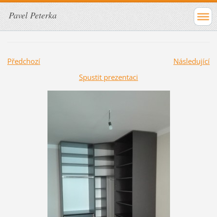
Pavel Peterka
Předchozí
Následující
Spustit prezentaci