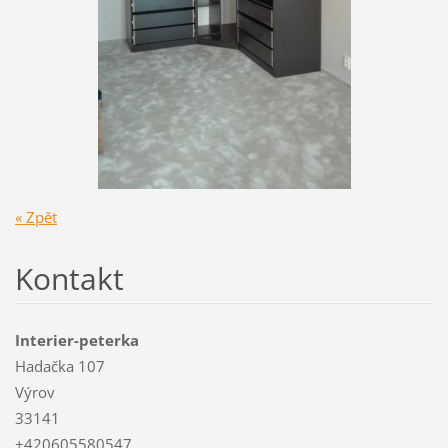
« Zpět
Kontakt
Interier-peterka
Hadačka 107
Výrov
33141
+420605580547