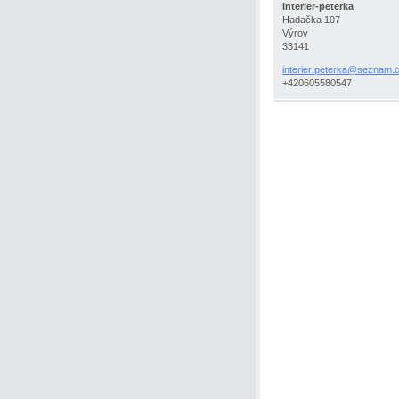
Interier-peterka
Hadačka 107
Výrov
33141
interier
.peterka
@seznam.
+420605580547