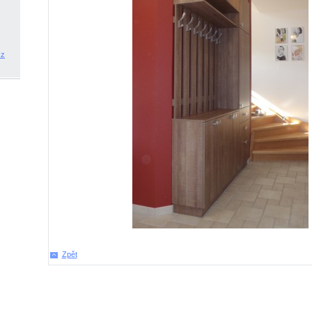
cz
Zpět