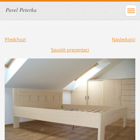
Pavel Peterka
Předchozí
Následující
Spustit prezentaci