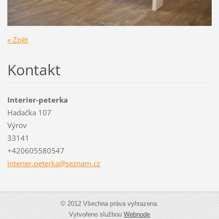
« Zpět
Kontakt
Interier-peterka
Hadačka 107
Výrov
33141
+420605580547
interier
.peterka
@seznam.
cz
© 2012 Všechna práva vyhrazena.
Vytvořeno službou
Webnode