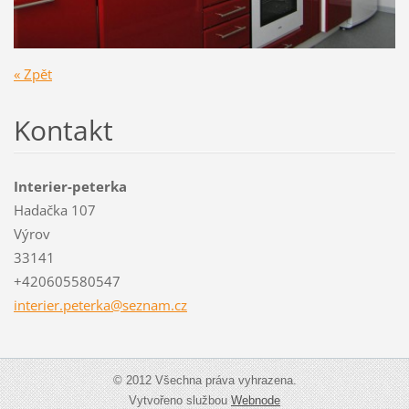
« Zpět
Kontakt
Interier-peterka
Hadačka 107
Výrov
33141
+420605580547
interier
.peterka
@seznam.
cz
© 2012 Všechna práva vyhrazena.
Vytvořeno službou
Webnode