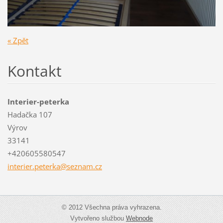
« Zpět
Kontakt
Interier-peterka
Hadačka 107
Výrov
33141
+420605580547
interier
.peterka
@seznam.
cz
© 2012 Všechna práva vyhrazena.
Vytvořeno službou
Webnode