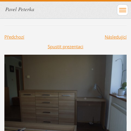
Pavel Peterka
Předchozí
Následující
Spustit prezentaci